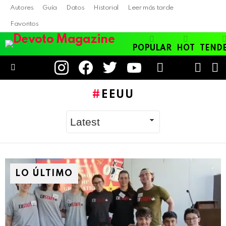
Autores
Guía
Datos
Historial
Leer más tarde
Favoritos
POPULAR
HOT
TEND
instagram
facebook
twitter
youtube
LOGIN
B
SWITC
SKIN
Menu
EEUU
LO ÚLTIMO