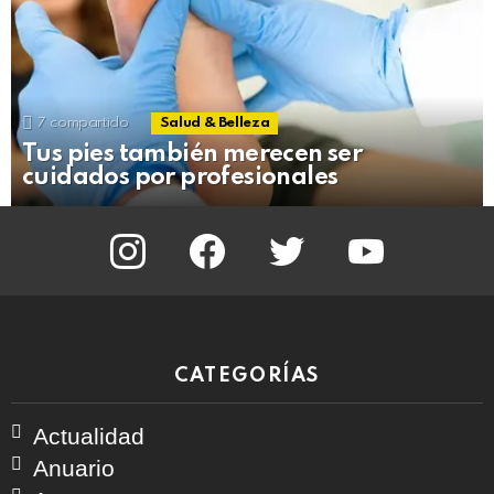
7
compartido
Salud & Belleza
Tus pies también merecen ser
cuidados por profesionales
instagram
facebook
twitter
youtube
CATEGORÍAS
Actualidad
Anuario