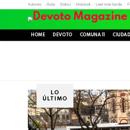
Autores
Guía
Datos
Historial
Leer más tarde
F
HOME
DEVOTO
COMUNA 11
CIUDA
LO
ÚLTIMO
Villa
Devoto,