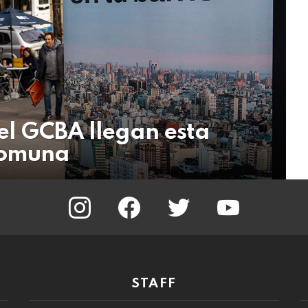
del GCBA llegan esta
Comuna
instagram
facebook
twitter
youtube
STAFF