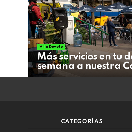
08
de
agosto
de
2026
Villa Devoto
Más servicios en tu 
semana a nuestra 
CATEGORÍAS