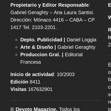
Propietario y Editor Responsable
:
E
Gabriel Geraghty – Ana Laura Santisi.
Dirección: Mónaco 4416 – CABA – CP
1417
Tel. 2103-2201.
R
I
Depto. Publicidad |
Daniel Loggia
2
Arte & Diseño |
Gabriel Geraghty
Produccion Gral. |
Editorial
Francesa
E
o
Inicio de actividad
: 10/2003
f
Edición
8411
c
Visitas
167632901
s
r
© Devoto Magazine.
Todos los
t