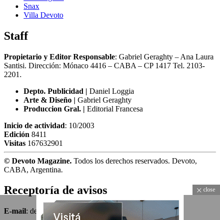
Snax
Villa Devoto
Staff
Propietario y Editor Responsable
: Gabriel Geraghty – Ana Laura
Santisi. Dirección: Mónaco 4416 – CABA – CP 1417
Tel. 2103-
2201.
Depto. Publicidad |
Daniel Loggia
Arte & Diseño |
Gabriel Geraghty
Produccion Gral. |
Editorial Francesa
Inicio de actividad
: 10/2003
Edición
8411
Visitas
167632901
© Devoto Magazine.
Todos los derechos reservados. Devoto,
CABA, Argentina.
Receptoría de avisos
close
E-mail
: devotomagazine@gmail.com