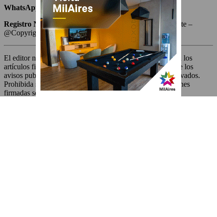
WhatsApp
: 11.5006.9840
Registro Nacional de la Propiedad Intelectual
: en trámite –
@Copyright 2003 – BAMedia Argentina
El editor no se responsabiliza por las opiniones vertidas en los
artículos firmados o con seudónimo, ni por el contenido de los
avisos publicitarios o solicitadas. Todos los derechos reservados.
Prohibida su reproducción total o parcial. Las colaboraciones
firmadas son ad honorem.
Archivos
Archivos
© 2026 Devoto Magazine
Home
Contacto
Política de Privacidad
Back to Top