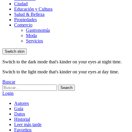
Ciudad
Educación y Cultura
Salud & Belleza
Propiedades
Comercio
Gastronomía
Moda
Servicios
Switch skin
Switch to the dark mode that's kinder on your eyes at night time.
Switch to the light mode that's kinder on your eyes at day time.
Buscar
Search
Search
for:
Login
Autores
Guía
Datos
Historial
Leer más tarde
Favoritos