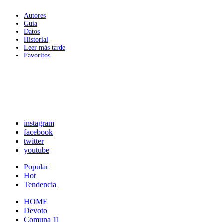
Autores
Guía
Datos
Historial
Leer más tarde
Favoritos
instagram
facebook
twitter
youtube
Popular
Hot
Tendencia
HOME
Devoto
Comuna 11