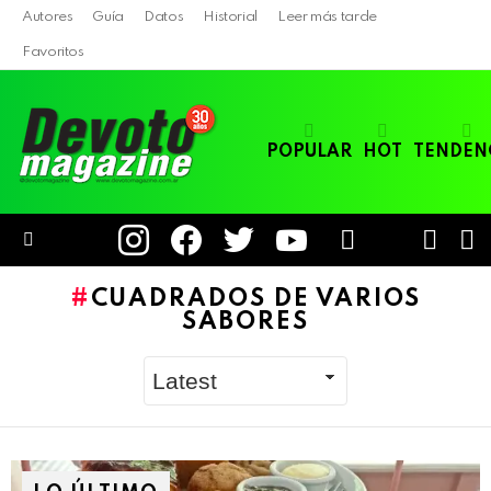
Autores
Guía
Datos
Historial
Leer más tarde
Favoritos
POPULAR
HOT
TENDEN
instagram
facebook
twitter
youtube
LOGIN
B
SWITC
SKIN
Menu
CUADRADOS DE VARIOS
SABORES