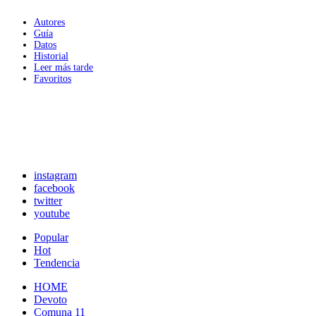
Autores
Guía
Datos
Historial
Leer más tarde
Favoritos
instagram
facebook
twitter
youtube
Popular
Hot
Tendencia
HOME
Devoto
Comuna 11