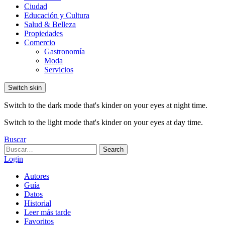
Ciudad
Educación y Cultura
Salud & Belleza
Propiedades
Comercio
Gastronomía
Moda
Servicios
Switch skin
Switch to the dark mode that's kinder on your eyes at night time.
Switch to the light mode that's kinder on your eyes at day time.
Buscar
Search
Search
for:
Login
Autores
Guía
Datos
Historial
Leer más tarde
Favoritos