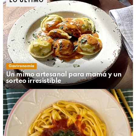
LO ÚLTIMO
Gastronomía
Un mimo artesanal para mamá y un
sorteo irresistible