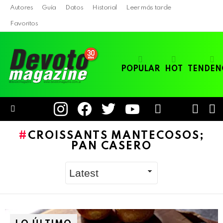
Autores
Guía
Datos
Historial
Leer más tarde
Favoritos
POPULAR
HOT
TENDEN
instagram
facebook
twitter
youtube
LOGIN
B
SWITC
SKIN
Menu
CROISSANTS MANTECOSOS;
PAN CASERO