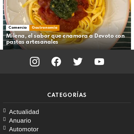
Comercio
Gastronomía
Milena, el sabor que enamora a Devoto con
pastas artesanales
instagram
facebook
twitter
youtube
CATEGORÍAS
Actualidad
Anuario
Automotor