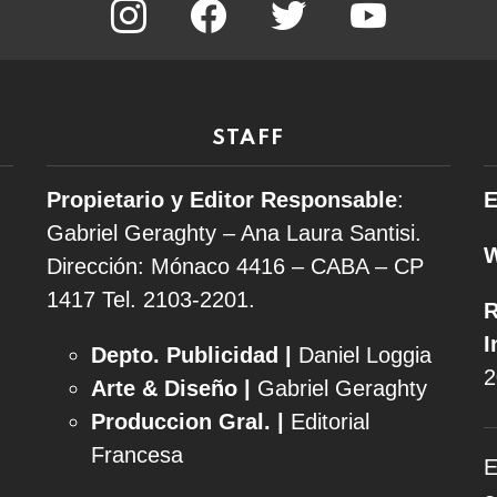
STAFF
Propietario y Editor Responsable
:
E
Gabriel Geraghty – Ana Laura Santisi.
Dirección: Mónaco 4416 – CABA – CP
1417
Tel. 2103-2201.
R
I
Depto. Publicidad |
Daniel Loggia
2
Arte & Diseño |
Gabriel Geraghty
Produccion Gral. |
Editorial
Francesa
E