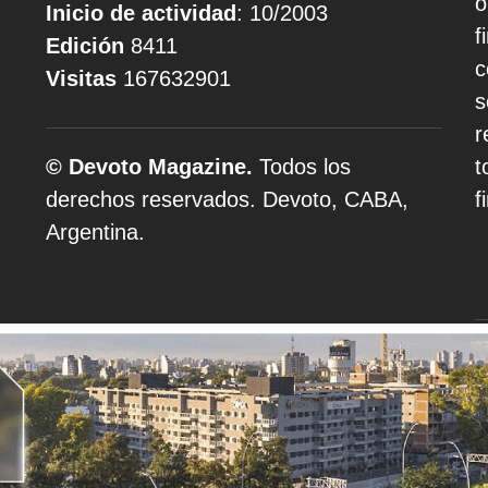
o
Inicio de actividad
: 10/2003
f
Edición
8411
c
Visitas
167632901
s
r
© Devoto Magazine.
Todos los
t
derechos reservados. Devoto, CABA,
f
Argentina.
A