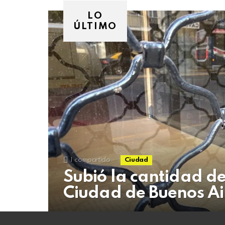
08
de
LO
agosto
ÚLTIMO
de
2026
1
compartido
Ciudad
Subió la cantidad de
Ciudad de Buenos Ai