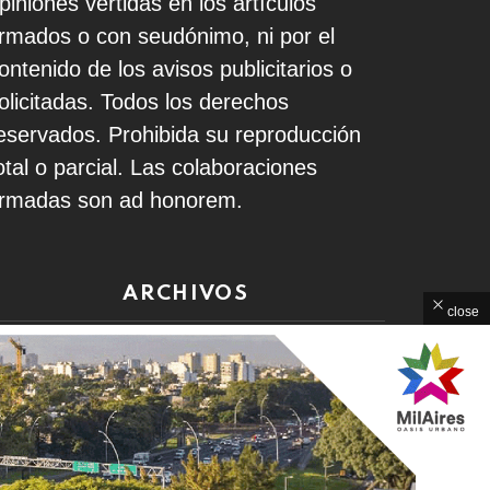
piniones vertidas en los artículos
irmados o con seudónimo, ni por el
ontenido de los avisos publicitarios o
olicitadas. Todos los derechos
eservados. Prohibida su reproducción
otal o parcial. Las colaboraciones
irmadas son ad honorem.
ARCHIVOS
close
rchivos
Home
Contacto
Política de Privacidad