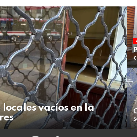
P
c
 locales vacíos en la
C
res
s
instagram
facebook
twitter
youtube