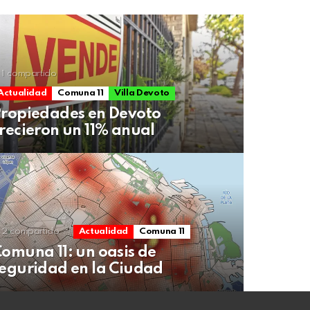
1
compartido
Actualidad
Comuna 11
Villa Devoto
ropiedades en Devoto
recieron un 11% anual
2
compartido
Actualidad
Comuna 11
omuna 11: un oasis de
eguridad en la Ciudad