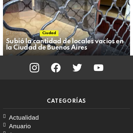
1
compartido
Ciudad
Subió la cantidad de locales vacíos en
la Ciudad de Buenos Aires
instagram
facebook
twitter
youtube
CATEGORÍAS
Actualidad
Anuario