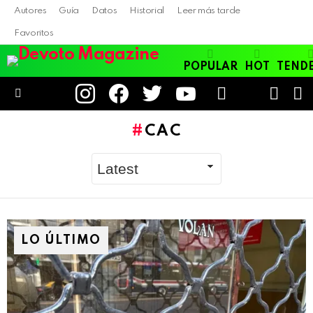
Autores
Guía
Datos
Historial
Leer más tarde
Favoritos
POPULAR
HOT
TEND
instagram
facebook
twitter
youtube
LOGIN
B
SWITC
SKIN
Menu
CAC
LO ÚLTIMO