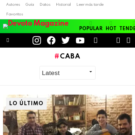
Autores
Guía
Datos
Historial
Leer más tarde
Favoritos
POPULAR
HOT
TEND
instagram
facebook
twitter
youtube
LOGIN
B
SWITC
SKIN
Menu
CABA
LO ÚLTIMO