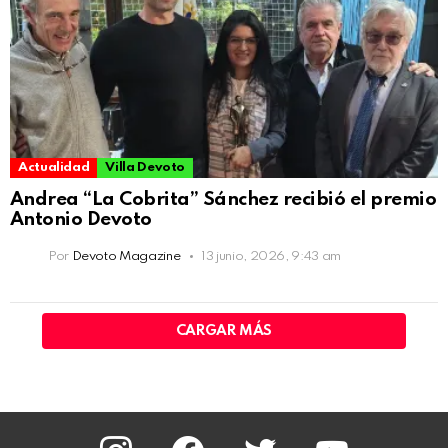
Actualidad
Villa Devoto
Andrea “La Cobrita” Sánchez recibió el premio
Antonio Devoto
Por
Devoto Magazine
13 junio, 2026, 9:43 am
CARGAR MÁS
instagram
facebook
twitter
youtube