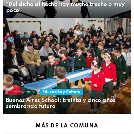
“Del dicho al hecho hay mucho trecho o muy
poco”
1
compartido
Educación y Cultura
Buenos Aires School: treinta y cinco años
sembrando futuro
MÁS DE LA COMUNA