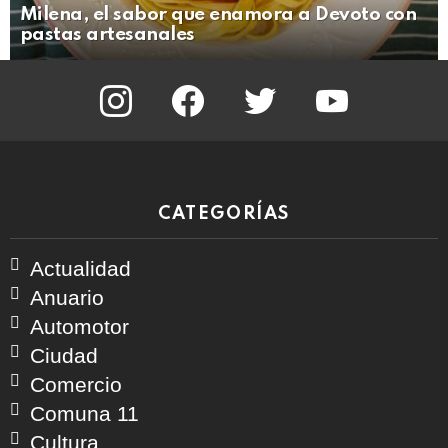
Milena, el sabor que enamora a Devoto con
pastas artesanales
instagram
facebook
twitter
youtube
CATEGORÍAS
Actualidad
Anuario
Automotor
Ciudad
Comercio
Comuna 11
Cultura