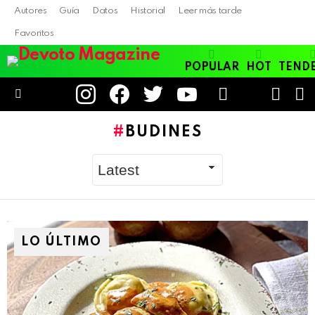
Autores
Guía
Datos
Historial
Leer más tarde
Favoritos
POPULAR
HOT
TEND
instagram
facebook
twitter
youtube
LOGIN
B
SWITC
SKIN
Menu
BUDINES
LO ÚLTIMO