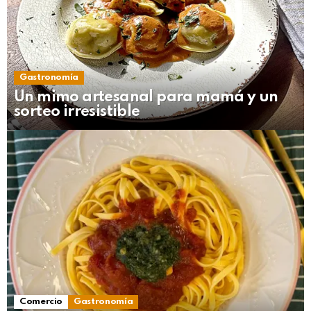
Gastronomía
Un mimo artesanal para mamá y un
sorteo irresistible
Comercio
Gastronomía