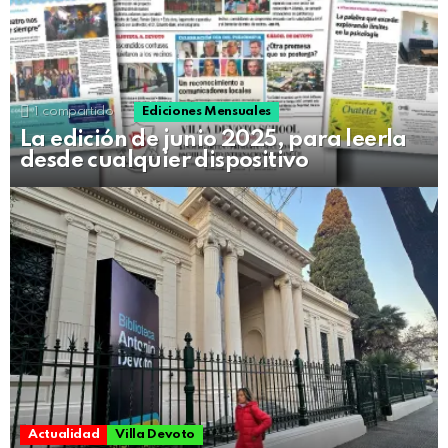
1
compartido
Ediciones Mensuales
La edición de junio 2025, para leerla
desde cualquier dispositivo
Actualidad
Villa Devoto