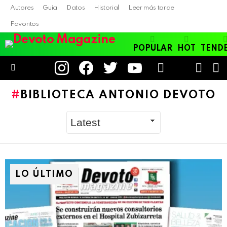
Autores
Guía
Datos
Historial
Leer más tarde
Favoritos
POPULAR
HOT
TEND
instagram
facebook
twitter
youtube
LOGIN
B
SWITC
SKIN
Menu
BIBLIOTECA ANTONIO DEVOTO
LO ÚLTIMO