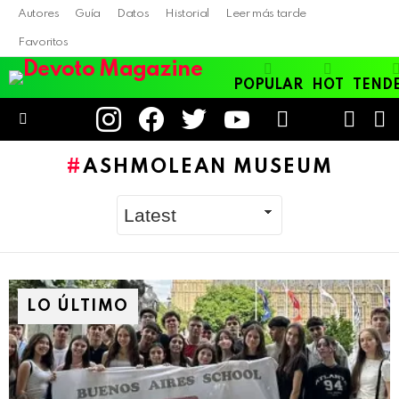
Autores
Guía
Datos
Historial
Leer más tarde
Favoritos
POPULAR
HOT
TEND
instagram
facebook
twitter
youtube
LOGIN
B
SWITC
SKIN
Menu
ASHMOLEAN MUSEUM
LO ÚLTIMO