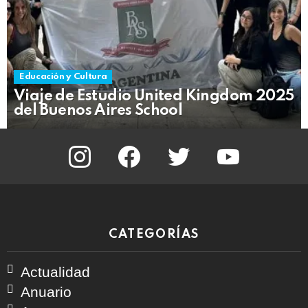
Educación y Cultura
Viaje de Estudio United Kingdom 2025
del Buenos Aires School
instagram
facebook
twitter
youtube
CATEGORÍAS
Actualidad
Anuario