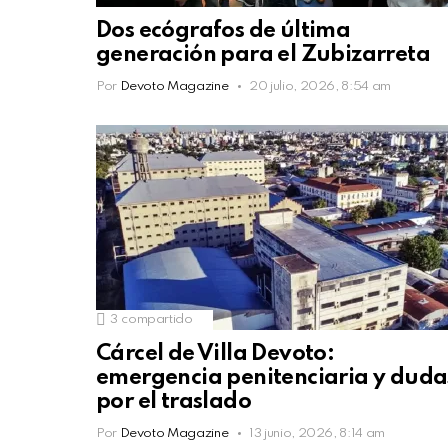
Dos ecógrafos de última
generación para el Zubizarreta
Por
Devoto Magazine
20 julio, 2026, 8:54 am
3
compartido
Cárcel de Villa Devoto:
emergencia penitenciaria y duda
por el traslado
Por
Devoto Magazine
13 junio, 2026, 8:14 am