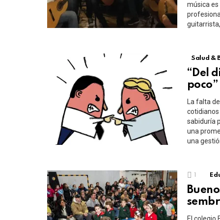
música es 
profesiona
guitarrist
Salud & 
“Del d
poco”
La falta d
cotidianos
sabiduría 
una promes
una gestión
1
Edu
Buenos
sembr
El colegio