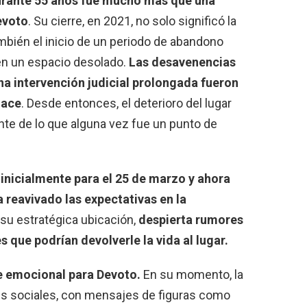
rante 55 años fue mucho más que una
evoto
. Su cierre, en 2021, no solo significó la
mbién el inicio de un periodo de abandono
en un espacio desolado.
Las desavenencias
na intervención judicial prolongada fueron
lace
. Desde entonces, el deterioro del lugar
nte de lo que alguna vez fue un punto de
o inicialmente para el 25 de marzo y ahora
 reavivado las expectativas en la
 su estratégica ubicación,
despierta rumores
 que podrían devolverle la vida al lugar.
pe emocional para Devoto.
En su momento, la
des sociales, con mensajes de figuras como