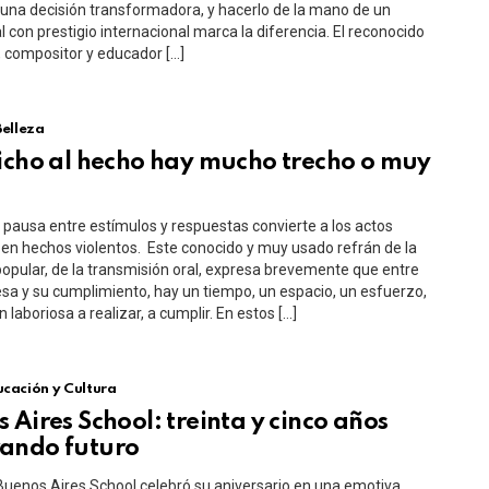
una decisión transformadora, y hacerlo de la mano de un
l con prestigio internacional marca la diferencia. El reconocido
a, compositor y educador […]
Belleza
icho al hecho hay mucho trecho o muy
e pausa entre estímulos y respuestas convierte a los actos
 en hechos violentos. Este conocido y muy usado refrán de la
popular, de la transmisión oral, expresa brevemente que entre
a y su cumplimiento, hay un tiempo, un espacio, un esfuerzo,
 laboriosa a realizar, a cumplir. En estos […]
cación y Cultura
 Aires School: treinta y cinco años
ando futuro
 Buenos Aires School celebró su aniversario en una emotiva