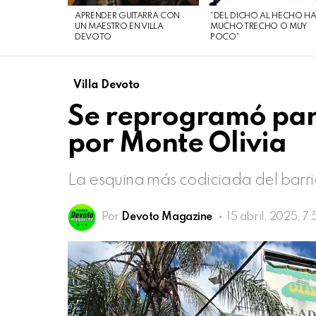
de
APRENDER GUITARRA CON
“DEL DICHO AL HECHO H
agosto
UN MAESTRO EN VILLA
MUCHO TRECHO O MUY
DEVOTO
POCO”
de
2026
Villa Devoto
Se reprogramó par
por Monte Olivia
La esquina más codiciada del barri
Por
Devoto Magazine
15 abril, 2025, 7