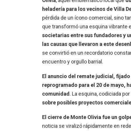
Olivia
, aquel emblemático local que
du
heladería para los vecinos de Villa D
pérdida de un ícono comercial, sino ta
que transformó una esquina vibrante 
societarias entre sus fundadores y u
las causas que llevaron a este desen
se convirtió en un recordatorio consta
encuentro y orgullo barrial.
El anuncio del remate judicial, fijad
reprogramado para el 20 de mayo, ha
comunidad
. La esquina, codiciada por
sobre posibles proyectos comerciales
El cierre de Monte Olivia fue un gol
noticia se viralizó rápidamente en re