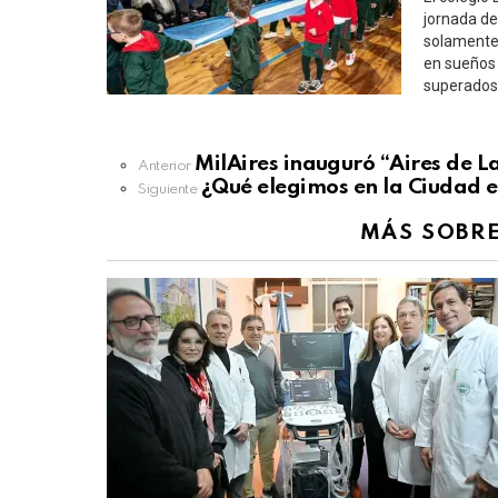
jornada de
solamente 
en sueños 
superados 
See
MilAires inauguró “Aires de 
Anterior
more
¿Qué elegimos en la Ciudad 
Siguiente
MÁS SOBR