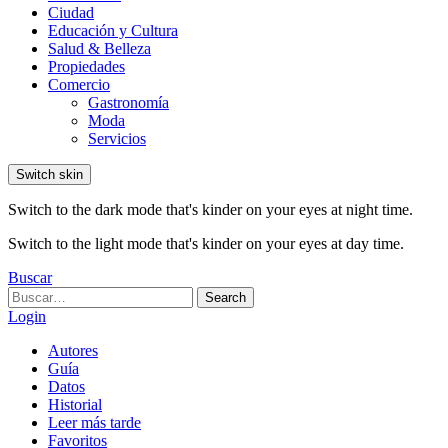
Ciudad
Educación y Cultura
Salud & Belleza
Propiedades
Comercio
Gastronomía
Moda
Servicios
Switch skin
Switch to the dark mode that's kinder on your eyes at night time.
Switch to the light mode that's kinder on your eyes at day time.
Buscar
Search
Search
for:
Login
Autores
Guía
Datos
Historial
Leer más tarde
Favoritos