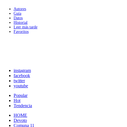
Autores
Guía
Datos
Historial
Leer más tarde
Favoritos
instagram
facebook
twitter
youtube
Popular
Hot
Tendencia
HOME
Devoto
Comuna 11