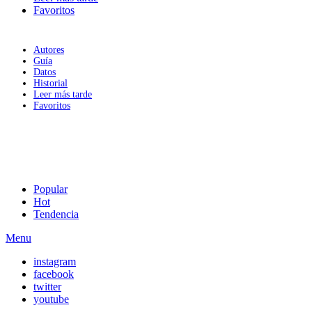
Favoritos
Autores
Guía
Datos
Historial
Leer más tarde
Favoritos
Popular
Hot
Tendencia
Menu
instagram
facebook
twitter
youtube