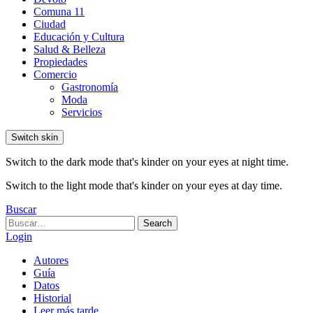
Comuna 11
Ciudad
Educación y Cultura
Salud & Belleza
Propiedades
Comercio
Gastronomía
Moda
Servicios
Switch skin
Switch to the dark mode that's kinder on your eyes at night time.
Switch to the light mode that's kinder on your eyes at day time.
Buscar
Search
Search
for:
Login
Autores
Guía
Datos
Historial
Leer más tarde