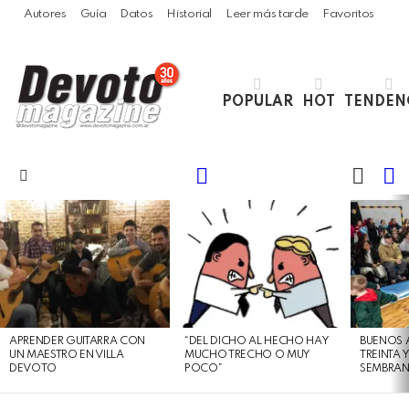
Autores
Guía
Datos
Historial
Leer más tarde
Favoritos
POPULAR
HOT
TENDEN
LOGIN
B
SWITC
SKIN
Menu
LATEST
STORIES
APRENDER GUITARRA CON
“DEL DICHO AL HECHO HAY
BUENOS 
UN MAESTRO EN VILLA
MUCHO TRECHO O MUY
TREINTA 
DEVOTO
POCO”
SEMBRAN