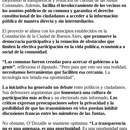
mejorando la transparencia y rendición de cuentas de las Juntas
Comunales. Además,
facilita el involucramiento de los vecinos en
los asuntos públicos de su comuna y garantiza el derecho
constitucional de los ciudadanos a acceder a la información
pública de manera directa y sin intermediarios
.
El proyecto se alinea con los principios establecidos en la
Constitución de la Ciudad de Buenos Aires,
que promueve la
democracia participativa y la remoción de obstáculos que
limiten la efectiva participación en la vida política, económica o
social de la comunidad
.
“Las comunas fueron creadas para acercar el gobierno a la
gente”
, reflexiona el diputado. “Pero para que esto sea una realidad,
necesitamos herramientas que faciliten esa cercanía
. La
tecnología nos brinda esa oportunidad”.
La iniciativa ha generado un debate
entre políticos y ciudadanos.
Sus defensores argumentan que
fomentará una cultura de
participación más activa
y un electorado más informado.
Los
críticos expresan preocupaciones sobre la privacidad y la
posibilidad de que las transmisiones en vivo puedan inhibir
discusiones francas entre los miembros de las Juntas.
No obstante, O’Dezaille se mantiene optimista:
“La transparencia
no es una amenaza, es una oportunidad
. Es una oportunidad para