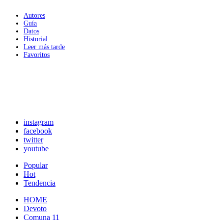
Autores
Guía
Datos
Historial
Leer más tarde
Favoritos
instagram
facebook
twitter
youtube
Popular
Hot
Tendencia
HOME
Devoto
Comuna 11