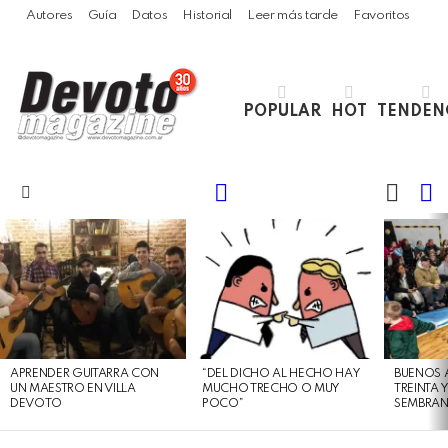
Autores
Guía
Datos
Historial
Leer más tarde
Favoritos
POPULAR
HOT
TENDEN
LOGIN
B
SWITC
SKIN
Menu
LATEST
STORIES
APRENDER GUITARRA CON
“DEL DICHO AL HECHO HAY
BUENOS 
UN MAESTRO EN VILLA
MUCHO TRECHO O MUY
TREINTA 
DEVOTO
POCO”
SEMBRAN