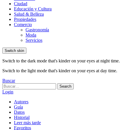
Ciudad
Educación y Cultura
Salud & Belleza
Propiedades
Comercio
Gastronomía
Moda
Servicios
Switch skin
Switch to the dark mode that's kinder on your eyes at night time.
Switch to the light mode that's kinder on your eyes at day time.
Buscar
Search
Search
for:
Login
Autores
Guía
Datos
Historial
Leer más tarde
Favoritos