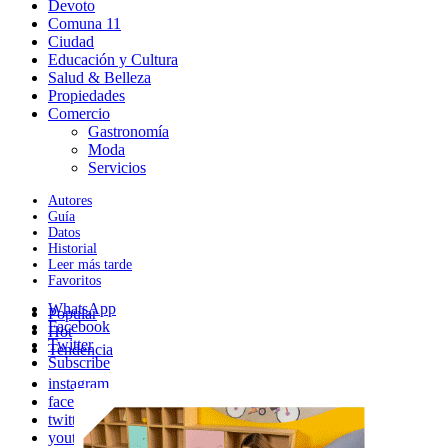
Devoto
Comuna 11
Ciudad
Educación y Cultura
Salud & Belleza
Propiedades
Comercio
Gastronomía
Moda
Servicios
Autores
Guía
Datos
Historial
Leer más tarde
Favoritos
WhatsApp
Popular
Facebook
Hot
Twitter
Tendencia
Subscribe
instagram
facebook
twitter
youtube