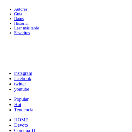
Autores
Guía
Datos
Historial
Leer más tarde
Favoritos
instagram
facebook
twitter
youtube
Popular
Hot
Tendencia
HOME
Devoto
Comuna 11