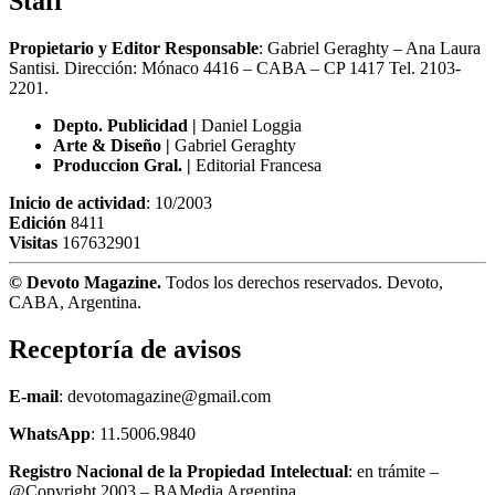
Staff
Propietario y Editor Responsable
: Gabriel Geraghty – Ana Laura
Santisi. Dirección: Mónaco 4416 – CABA – CP 1417
Tel. 2103-
2201.
Depto. Publicidad |
Daniel Loggia
Arte & Diseño |
Gabriel Geraghty
Produccion Gral. |
Editorial Francesa
Inicio de actividad
: 10/2003
Edición
8411
Visitas
167632901
© Devoto Magazine.
Todos los derechos reservados. Devoto,
CABA, Argentina.
Receptoría de avisos
E-mail
: devotomagazine@gmail.com
WhatsApp
: 11.5006.9840
Registro Nacional de la Propiedad Intelectual
: en trámite –
@Copyright 2003 – BAMedia Argentina