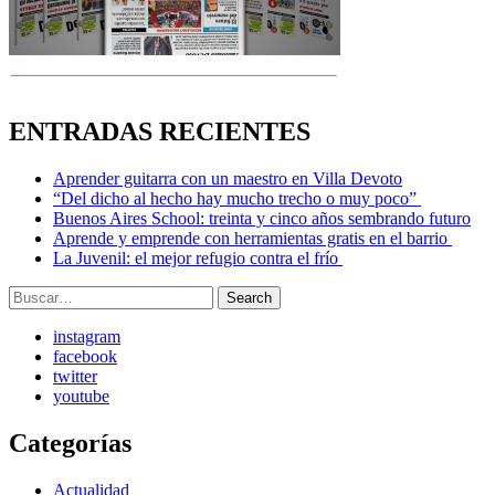
ENTRADAS RECIENTES
Aprender guitarra con un maestro en Villa Devoto
“Del dicho al hecho hay mucho trecho o muy poco”
Buenos Aires School: treinta y cinco años sembrando futuro
Aprende y emprende con herramientas gratis en el barrio
La Juvenil: el mejor refugio contra el frío
Search
Search
for:
instagram
facebook
twitter
youtube
Categorías
Actualidad