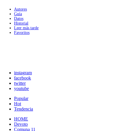
Autores
Guía
Datos
Historial
Leer más tarde
Favoritos
instagram
facebook
twitter
youtube
Popular
Hot
Tendencia
HOME
Devoto
Comuna 11