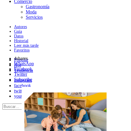
Comercio
Gastronomía
Moda
Servicios
Autores
Guía
Datos
Historial
Leer más tarde
Favoritos
4
shares
Popular
WhatsApp
Hot
Facebook
Tendencia
Twitter
Subscribe
instagram
facebook
twitter
youtube
Search
Search
for: