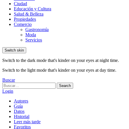
Ciudad
Educación y Cultura
Salud & Belleza
Propiedades
Comercio
Gastronomía
Moda
Servicios
Switch skin
Switch to the dark mode that's kinder on your eyes at night time.
Switch to the light mode that's kinder on your eyes at day time.
Buscar
Search
Search
for:
Login
Autores
Guía
Datos
Historial
Leer más tarde
Favoritos