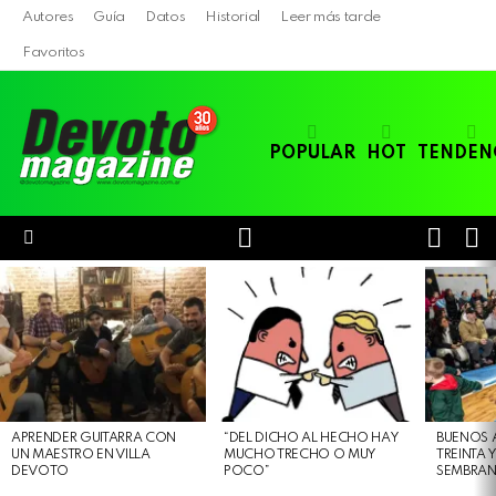
Autores
Guía
Datos
Historial
Leer más tarde
Favoritos
POPULAR
HOT
TENDEN
LOGIN
B
SWITC
SKIN
Menu
LATEST
STORIES
APRENDER GUITARRA CON
“DEL DICHO AL HECHO HAY
BUENOS 
UN MAESTRO EN VILLA
MUCHO TRECHO O MUY
TREINTA 
DEVOTO
POCO”
SEMBRAN