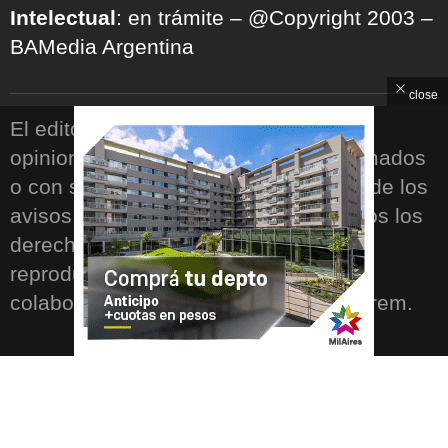
Intelectual
: en trámite – @Copyright 2003 –
BAMedia Argentina
close
El editor no se responsabiliza por las
opiniones vertidas en los artículos firmados
o con seudónimo, ni por el contenido de los
avisos publicitarios o solicitadas. Todos los
derechos reservados. Prohibida su
reproducción total o parcial. Las
colaboraciones firmadas son ad honorem.
ARCHIVOS
WhatsApp
Archivos