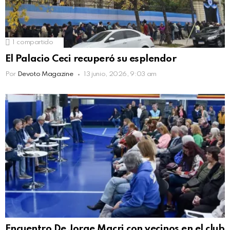
1
compartido
El Palacio Ceci recuperó su esplendor
Por
Devoto Magazine
13 junio, 2026, 9:03 am
Encuentro De Jorge Macri con vecinos en el club