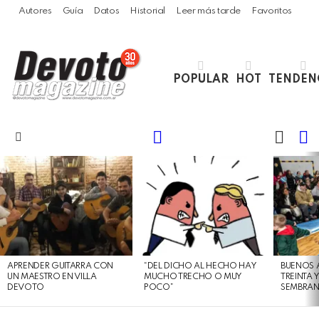
Autores
Guía
Datos
Historial
Leer más tarde
Favoritos
POPULAR
HOT
TENDEN
LOGIN
B
SWITC
SKIN
Menu
LATEST
STORIES
APRENDER GUITARRA CON
“DEL DICHO AL HECHO HAY
BUENOS 
UN MAESTRO EN VILLA
MUCHO TRECHO O MUY
TREINTA 
DEVOTO
POCO”
SEMBRAN