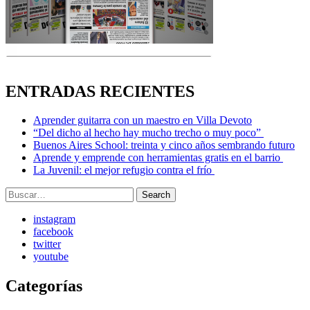
ENTRADAS RECIENTES
Aprender guitarra con un maestro en Villa Devoto
“Del dicho al hecho hay mucho trecho o muy poco”
Buenos Aires School: treinta y cinco años sembrando futuro
Aprende y emprende con herramientas gratis en el barrio
La Juvenil: el mejor refugio contra el frío
Search
Search
for:
instagram
facebook
twitter
youtube
Categorías