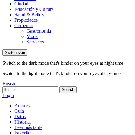
Ciudad
Educación y Cultura
Salud & Belleza
Propiedades
Comercio
Gastronomía
Moda
Servicios
Switch skin
Switch to the dark mode that's kinder on your eyes at night time.
Switch to the light mode that's kinder on your eyes at day time.
Buscar
Search
Search
for:
Login
Autores
Guía
Datos
Historial
Leer más tarde
Favoritos