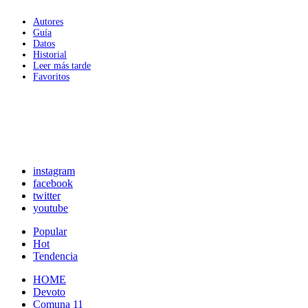
Autores
Guía
Datos
Historial
Leer más tarde
Favoritos
instagram
facebook
twitter
youtube
Popular
Hot
Tendencia
HOME
Devoto
Comuna 11