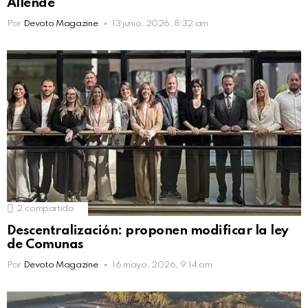
Allende
Por
Devoto Magazine
13 junio, 2026, 8:32 am
2
compartido
Descentralización: proponen modificar la ley
de Comunas
Por
Devoto Magazine
16 mayo, 2026, 9:14 am