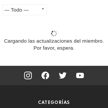
Mostrar:
RSS
Cargando las actualizaciones del miembro.
Por favor, espera.
instagram
facebook
twitter
youtube
CATEGORÍAS