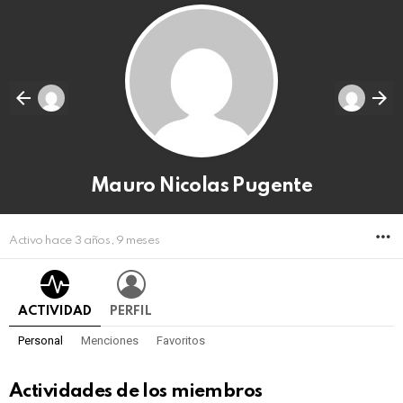
Mauro Nicolas Pugente
M
Activo hace 3 años, 9 meses
ACTIVIDAD
PERFIL
Personal
Menciones
Favoritos
Actividades de los miembros