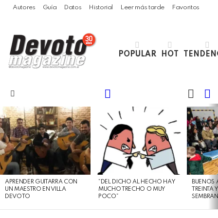
Autores
Guía
Datos
Historial
Leer más tarde
Favoritos
POPULAR
HOT
TENDEN
LOGIN
B
SWITC
SKIN
Menu
LATEST
STORIES
APRENDER GUITARRA CON
“DEL DICHO AL HECHO HAY
BUENOS 
UN MAESTRO EN VILLA
MUCHO TRECHO O MUY
TREINTA 
DEVOTO
POCO”
SEMBRAN