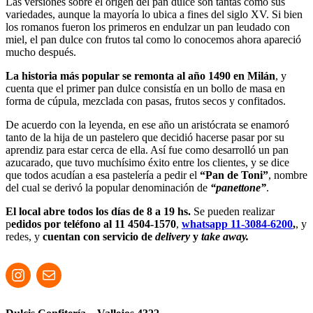
Las versiones sobre el origen del pan dulce son tantas como sus
variedades, aunque la mayoría lo ubica a fines del siglo XV. Si bien
los romanos fueron los primeros en endulzar un pan leudado con
miel, el pan dulce con frutos tal como lo conocemos ahora apareció
mucho después.
La historia más popular se remonta al año 1490 en Milán
, y
cuenta que el primer pan dulce consistía en un bollo de masa en
forma de cúpula, mezclada con pasas, frutos secos y confitados.
De acuerdo con la leyenda, en ese año un aristócrata se enamoró
tanto de la hija de un pastelero que decidió hacerse pasar por su
aprendiz para estar cerca de ella. Así fue como desarrolló un pan
azucarado, que tuvo muchísimo éxito entre los clientes, y se dice
que todos acudían a esa pastelería a pedir el
“Pan de Toni”
, nombre
del cual se derivó la popular denominación de
“panettone”
.
El local abre todos los días de 8 a 19 hs.
Se pueden realizar
p
edidos por teléfono al 11 4504-1570
,
whatsapp 11-3084-6200
,
, y
redes, y
cuentan con servicio de
delivery
y
take away.
Instagram
Correo electrónico