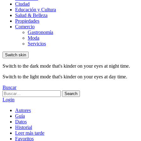
Ciudad
Educación y Cultura
Salud & Belleza
Propiedades
Comercio
Gastronomía
Moda
Servicios
Switch skin
Switch to the dark mode that's kinder on your eyes at night time.
Switch to the light mode that's kinder on your eyes at day time.
Buscar
Search
Search
for:
Login
Autores
Guía
Datos
Historial
Leer más tarde
Favoritos