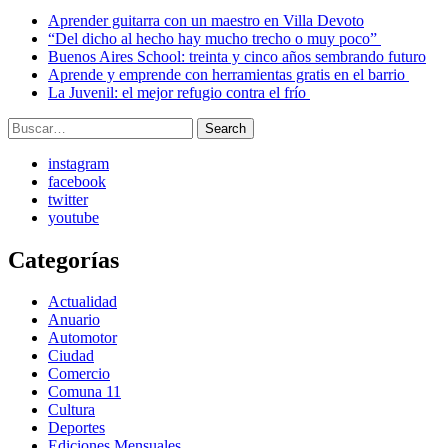
Aprender guitarra con un maestro en Villa Devoto
“Del dicho al hecho hay mucho trecho o muy poco”
Buenos Aires School: treinta y cinco años sembrando futuro
Aprende y emprende con herramientas gratis en el barrio
La Juvenil: el mejor refugio contra el frío
Search
Search
for:
instagram
facebook
twitter
youtube
Categorías
Actualidad
Anuario
Automotor
Ciudad
Comercio
Comuna 11
Cultura
Deportes
Ediciones Mensuales