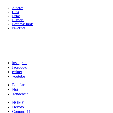
Autores
Guía
Datos
Historial
Leer más tarde
Favoritos
instagram
facebook
twitter
youtube
Popular
Hot
Tendencia
HOME
Devoto
Comuna 11