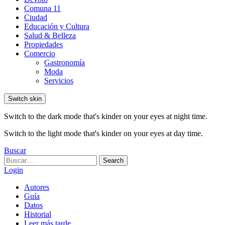
Comuna 11
Ciudad
Educación y Cultura
Salud & Belleza
Propiedades
Comercio
Gastronomía
Moda
Servicios
Switch skin
Switch to the dark mode that's kinder on your eyes at night time.
Switch to the light mode that's kinder on your eyes at day time.
Buscar
Search
Search
for:
Login
Autores
Guía
Datos
Historial
Leer más tarde