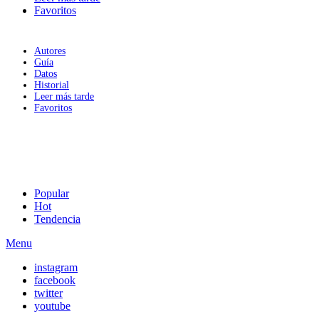
Favoritos
Autores
Guía
Datos
Historial
Leer más tarde
Favoritos
Popular
Hot
Tendencia
Menu
instagram
facebook
twitter
youtube