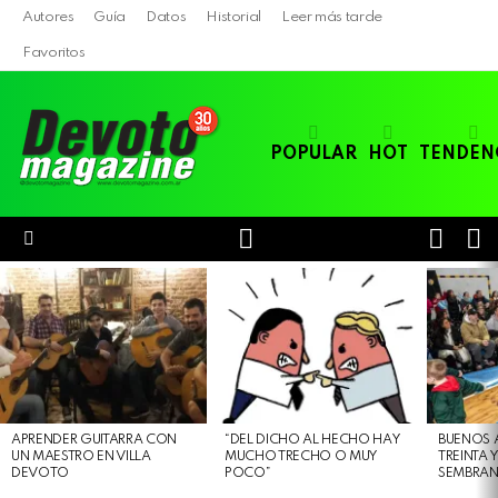
Autores
Guía
Datos
Historial
Leer más tarde
Favoritos
POPULAR
HOT
TENDEN
LOGIN
B
SWITC
SKIN
Menu
LATEST
STORIES
APRENDER GUITARRA CON
“DEL DICHO AL HECHO HAY
BUENOS 
UN MAESTRO EN VILLA
MUCHO TRECHO O MUY
TREINTA 
DEVOTO
POCO”
SEMBRAN