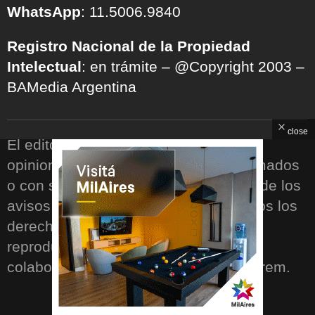
WhatsApp
: 11.5006.9840
Registro Nacional de la Propiedad
Intelectual
: en trámite – @Copyright 2003 –
BAMedia Argentina
close
El editor no se responsabiliza por las
opiniones vertidas en los artículos firmados
o con seudónimo, ni por el contenido de los
avisos publicitarios o solicitadas. Todos los
derechos reservados. Prohibida su
reproducción total o parcial. Las
colaboraciones firmadas son ad honorem.