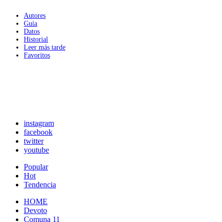
Autores
Guía
Datos
Historial
Leer más tarde
Favoritos
instagram
facebook
twitter
youtube
Popular
Hot
Tendencia
HOME
Devoto
Comuna 11