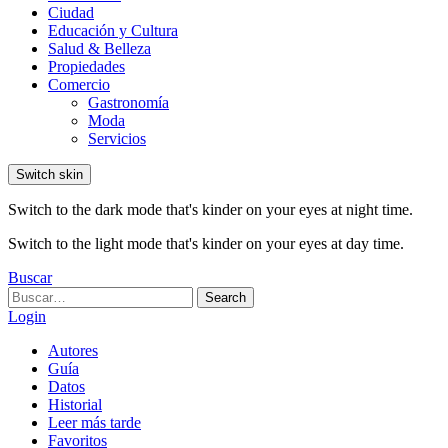
Ciudad
Educación y Cultura
Salud & Belleza
Propiedades
Comercio
Gastronomía
Moda
Servicios
Switch skin
Switch to the dark mode that's kinder on your eyes at night time.
Switch to the light mode that's kinder on your eyes at day time.
Buscar
Search
Search
for:
Login
Autores
Guía
Datos
Historial
Leer más tarde
Favoritos