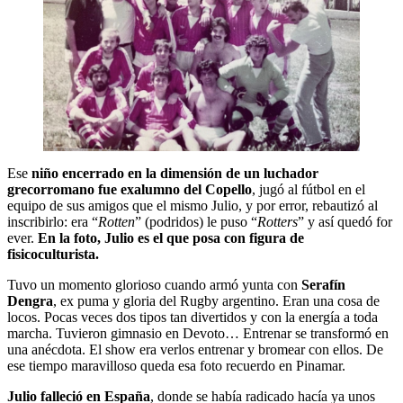
Ese
niño encerrado en la dimensión de un luchador
grecorromano fue exalumno del Copello
, jugó al fútbol en el
equipo de sus amigos que el mismo Julio, y por error, rebautizó al
inscribirlo: era “
Rotten
” (podridos) le puso “
Rotters
” y así quedó for
ever.
En la foto, Julio es el que posa con figura de
fisicoculturista.
Tuvo un momento glorioso cuando armó yunta con
Serafín
Dengra
, ex puma y gloria del Rugby argentino. Eran una cosa de
locos. Pocas veces dos tipos tan divertidos y con la energía a toda
marcha. Tuvieron gimnasio en Devoto… Entrenar se transformó en
una anécdota. El show era verlos entrenar y bromear con ellos. De
ese tiempo maravilloso queda esa foto recuerdo en Pinamar.
Julio falleció en España
, donde se había radicado hacía ya unos