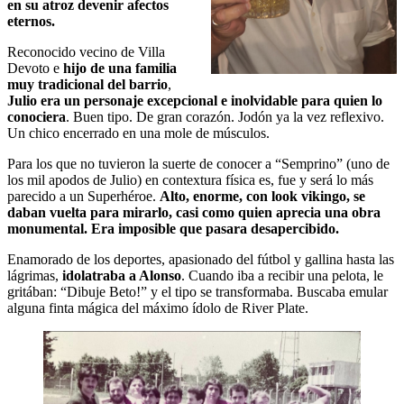
en su atroz devenir afectos
eternos.
Reconocido vecino de Villa
Devoto e
hijo de una familia
muy tradicional del barrio
,
Julio era un personaje excepcional e inolvidable para quien lo
conociera
. Buen tipo. De gran corazón. Jodón ya la vez reflexivo.
Un chico encerrado en una mole de músculos.
Para los que no tuvieron la suerte de conocer a “Semprino” (uno de
los mil apodos de Julio) en contextura física es, fue y será lo más
parecido a un Superhéroe.
Alto, enorme, con look vikingo, se
daban vuelta para mirarlo, casi como quien aprecia una obra
monumental. Era imposible que pasara desapercibido.
Enamorado de los deportes, apasionado del fútbol y gallina hasta las
lágrimas,
idolatraba a Alonso
. Cuando iba a recibir una pelota, le
gritában: “Dibuje Beto!” y el tipo se transformaba. Buscaba emular
alguna finta mágica del máximo ídolo de River Plate.