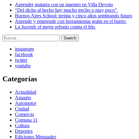
Aprender guitarra con un maestro en Villa Devoto
“Del dicho al hecho hay mucho trecho o muy poco”
Buenos Aires School: treinta y cinco años sembrando futuro
Aprende y emprende con herramientas gratis en el barrio
La Juvenil: el mejor refugio contra el frío
Search
Search
for:
instagram
facebook
twitter
youtube
Categorías
Actualidad
Anuario
Automotor
Ciudad
Comercio
Comuna 11
Cultura
Deportes
Ediciones Mensuales