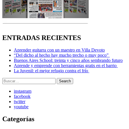
ENTRADAS RECIENTES
Aprender guitarra con un maestro en Villa Devoto
“Del dicho al hecho hay mucho trecho o muy poco”
Buenos Aires School: treinta y cinco años sembrando futuro
Aprende y emprende con herramientas gratis en el barrio
La Juvenil: el mejor refugio contra el frío
Search
Search
for:
instagram
facebook
twitter
youtube
Categorías