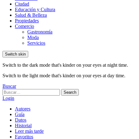
Ciudad
Educación y Cultura
Salud & Belleza
Propiedades
Comercio
Gastronomía
Moda
Servicios
Switch skin
Switch to the dark mode that's kinder on your eyes at night time.
Switch to the light mode that's kinder on your eyes at day time.
Buscar
Search
Search
for:
Login
Autores
Guía
Datos
Historial
Leer más tarde
Favoritos