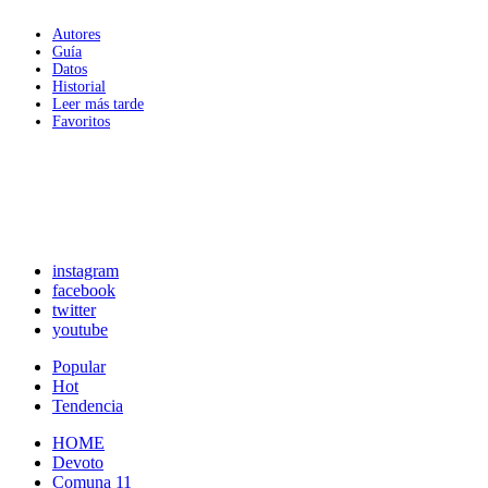
Autores
Guía
Datos
Historial
Leer más tarde
Favoritos
instagram
facebook
twitter
youtube
Popular
Hot
Tendencia
HOME
Devoto
Comuna 11