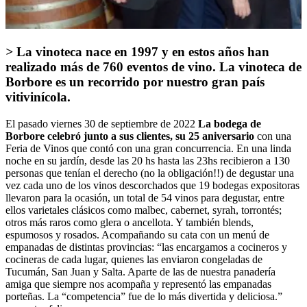
>
La vinoteca nace en 1997 y en estos años han
realizado más de 760 eventos de vino. La vinoteca de
Borbore es un recorrido por nuestro gran país
vitivinícola.
El pasado viernes 30 de septiembre de 2022
La bodega de
Borbore celebró junto a sus clientes, su 25 aniversario
con una
Feria de Vinos que contó con una gran concurrencia. En una linda
noche en su jardín, desde las 20 hs hasta las 23hs recibieron a 130
personas que tenían el derecho (no la obligación!!) de degustar una
vez cada uno de los vinos descorchados que 19 bodegas expositoras
llevaron para la ocasión, un total de 54 vinos para degustar, entre
ellos varietales clásicos como malbec, cabernet, syrah, torrontés;
otros más raros como glera o ancellota. Y también blends,
espumosos y rosados. Acompañando su cata con un menú de
empanadas de distintas provincias: “las encargamos a cocineros y
cocineras de cada lugar, quienes las enviaron congeladas de
Tucumán, San Juan y Salta. Aparte de las de nuestra panadería
amiga que siempre nos acompaña y representó las empanadas
porteñas. La “competencia” fue de lo más divertida y deliciosa.”