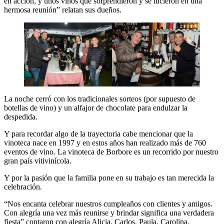
en acción, y unos vinos que sorprendieron y se lucieron en una
hermosa reunión” relatan sus dueños.
La noche cerró con los tradicionales sorteos
(por supuesto de
botellas de vino) y un alfajor de chocolate para endulzar la
despedida.
Y para recordar algo de la trayectoria cabe mencionar que la
vinoteca nace en 1997 y en estos años han realizado más de 760
eventos de vino. La vinoteca de Borbore es un recorrido por nuestro
gran país vitivinícola.
Y por la pasión que la familia pone en su trabajo es tan merecida la
celebración.
“Nos encanta celebrar nuestros cumpleaños con clientes y amigos.
Con alegría una vez más reunirse y brindar significa una verdadera
fiesta” contaron con alegría Alicia, Carlos, Paula, Carolina,