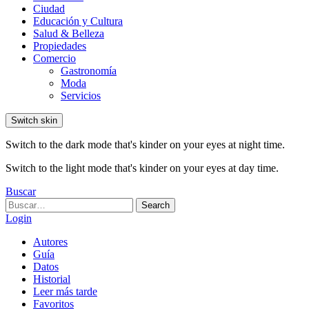
Ciudad
Educación y Cultura
Salud & Belleza
Propiedades
Comercio
Gastronomía
Moda
Servicios
Switch skin
Switch to the dark mode that's kinder on your eyes at night time.
Switch to the light mode that's kinder on your eyes at day time.
Buscar
Search
Search
for:
Login
Autores
Guía
Datos
Historial
Leer más tarde
Favoritos