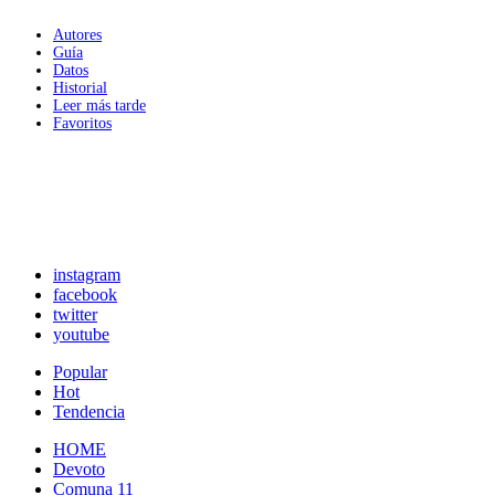
Autores
Guía
Datos
Historial
Leer más tarde
Favoritos
instagram
facebook
twitter
youtube
Popular
Hot
Tendencia
HOME
Devoto
Comuna 11