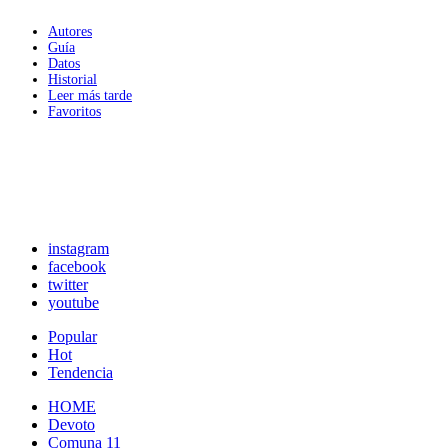
Autores
Guía
Datos
Historial
Leer más tarde
Favoritos
instagram
facebook
twitter
youtube
Popular
Hot
Tendencia
HOME
Devoto
Comuna 11