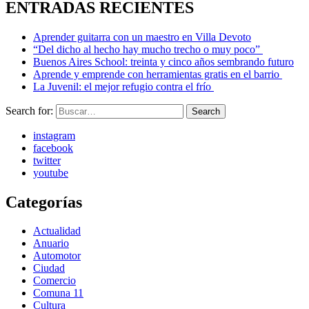
ENTRADAS RECIENTES
Aprender guitarra con un maestro en Villa Devoto
“Del dicho al hecho hay mucho trecho o muy poco”
Buenos Aires School: treinta y cinco años sembrando futuro
Aprende y emprende con herramientas gratis en el barrio
La Juvenil: el mejor refugio contra el frío
Search for:
Search
instagram
facebook
twitter
youtube
Categorías
Actualidad
Anuario
Automotor
Ciudad
Comercio
Comuna 11
Cultura