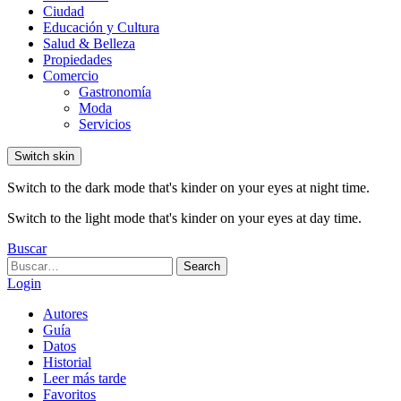
Ciudad
Educación y Cultura
Salud & Belleza
Propiedades
Comercio
Gastronomía
Moda
Servicios
Switch skin
Switch to the dark mode that's kinder on your eyes at night time.
Switch to the light mode that's kinder on your eyes at day time.
Buscar
Search
Search
for:
Login
Autores
Guía
Datos
Historial
Leer más tarde
Favoritos