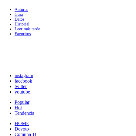
Autores
Guía
Datos
Historial
Leer más tarde
Favoritos
instagram
facebook
twitter
youtube
Popular
Hot
Tendencia
HOME
Devoto
Comuna 11