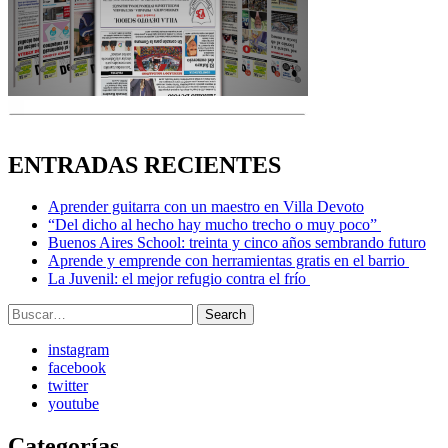
ENTRADAS RECIENTES
Aprender guitarra con un maestro en Villa Devoto
“Del dicho al hecho hay mucho trecho o muy poco”
Buenos Aires School: treinta y cinco años sembrando futuro
Aprende y emprende con herramientas gratis en el barrio
La Juvenil: el mejor refugio contra el frío
Search
Search
for:
instagram
facebook
twitter
youtube
Categorías