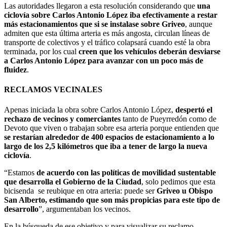
Las autoridades llegaron a esta resolución considerando que
una
ciclovía sobre Carlos Antonio López iba efectivamente a restar
más estacionamientos que si se instalase sobre Griveo
, aunque
admiten que esta última arteria es más angosta, circulan líneas de
transporte de colectivos y el tráfico colapsará cuando esté la obra
terminada, por los cual
creen que los vehículos deberán desviarse
a Carlos Antonio López para avanzar con un poco más de
fluidez
.
RECLAMOS VECINALES
Apenas iniciada la obra sobre Carlos Antonio López,
despertó el
rechazo de vecinos y comerciantes
tanto de Pueyrredón como de
Devoto que viven o trabajan sobre esa arteria porque entienden que
se
restarían alrededor de 400 espacios de estacionamiento a lo
largo de los 2,5 kilómetros que iba a tener de largo la nueva
ciclovía
.
“Estamos
de acuerdo con las políticas de movilidad sustentable
que desarrolla el Gobierno de la Ciudad
, solo pedimos que esta
bicisenda se reubique en otra arteria: puede ser
Griveo u Obispo
San Alberto, estimando que son más propicias para este tipo de
desarrollo
”
, argumentaban los vecinos.
En la búsqueda de ese objetivo y para visualizar su reclamo