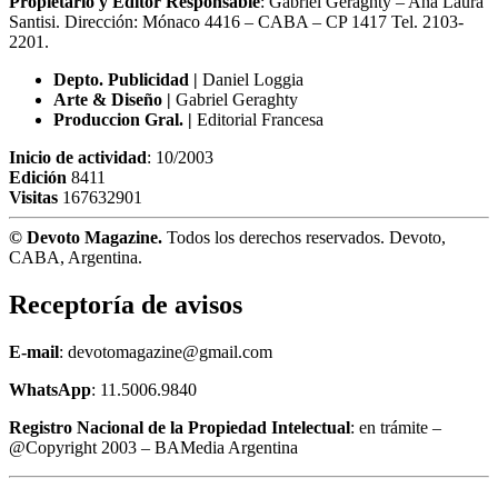
Propietario y Editor Responsable
: Gabriel Geraghty – Ana Laura
Santisi. Dirección: Mónaco 4416 – CABA – CP 1417
Tel. 2103-
2201.
Depto. Publicidad |
Daniel Loggia
Arte & Diseño |
Gabriel Geraghty
Produccion Gral. |
Editorial Francesa
Inicio de actividad
: 10/2003
Edición
8411
Visitas
167632901
© Devoto Magazine.
Todos los derechos reservados. Devoto,
CABA, Argentina.
Receptoría de avisos
E-mail
: devotomagazine@gmail.com
WhatsApp
: 11.5006.9840
Registro Nacional de la Propiedad Intelectual
: en trámite –
@Copyright 2003 – BAMedia Argentina