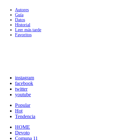
Autores
Guía
Datos
Historial
Leer más tarde
Favoritos
instagram
facebook
twitter
youtube
Popular
Hot
Tendencia
HOME
Devoto
Comuna 11