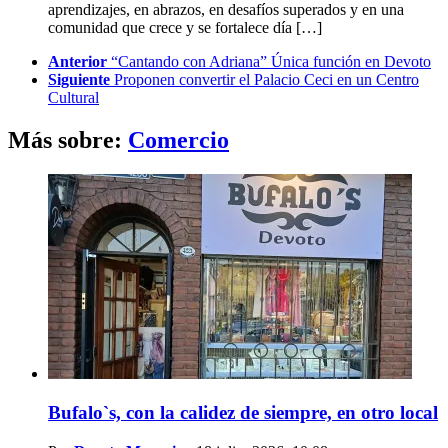
aprendizajes, en abrazos, en desafíos superados y en una
comunidad que crece y se fortalece día […]
See
Anterior
“Cantando con Adriana” Única función en Devoto
more
Siguiente
Proponen convertir el Palacio Ceci en un Centro
Cultural
Más sobre:
Comercio
Bufalo`s, con la calidez de siempre, en otro local