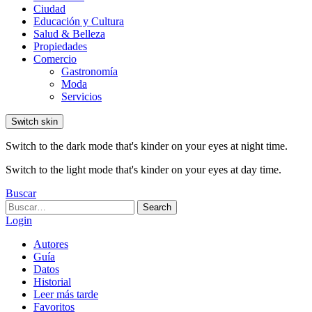
Ciudad
Educación y Cultura
Salud & Belleza
Propiedades
Comercio
Gastronomía
Moda
Servicios
Switch skin
Switch to the dark mode that's kinder on your eyes at night time.
Switch to the light mode that's kinder on your eyes at day time.
Buscar
Search
Search
for:
Login
Autores
Guía
Datos
Historial
Leer más tarde
Favoritos