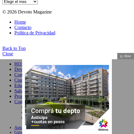
Archivos
© 2026 Devoto Magazine
Home
Contacto
Política de Privacidad
Back to Top
Close
close
HOME
Devoto
Comuna 11
Ciudad
Educación y Cultura
Salud & Belleza
Propiedades
Comercio
Gastronomía
Moda
Servicios
Autores
Guía