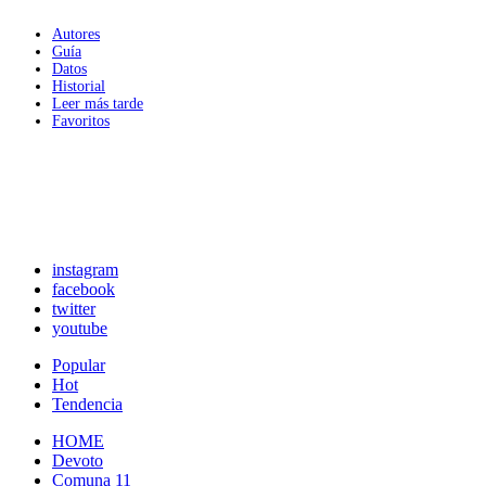
Autores
Guía
Datos
Historial
Leer más tarde
Favoritos
instagram
facebook
twitter
youtube
Popular
Hot
Tendencia
HOME
Devoto
Comuna 11