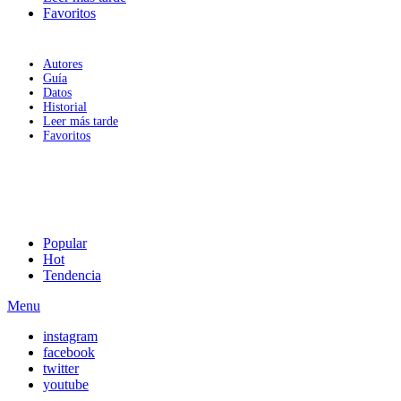
Favoritos
Autores
Guía
Datos
Historial
Leer más tarde
Favoritos
Popular
Hot
Tendencia
Menu
instagram
facebook
twitter
youtube