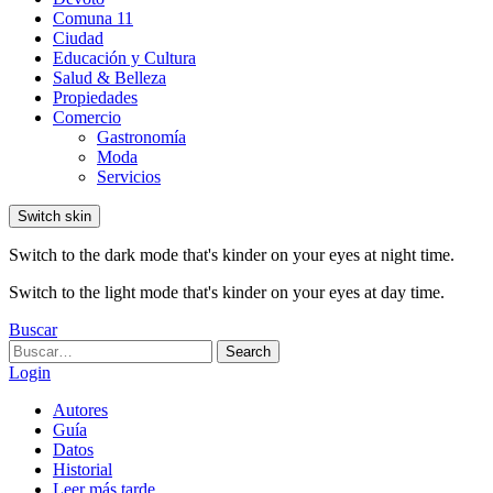
Comuna 11
Ciudad
Educación y Cultura
Salud & Belleza
Propiedades
Comercio
Gastronomía
Moda
Servicios
Switch skin
Switch to the dark mode that's kinder on your eyes at night time.
Switch to the light mode that's kinder on your eyes at day time.
Buscar
Search
Search
for:
Login
Autores
Guía
Datos
Historial
Leer más tarde