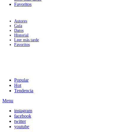
Favoritos
Autores
Guía
Datos
Historial
Leer más tarde
Favoritos
Popular
Hot
Tendencia
Menu
instagram
facebook
twitter
youtube