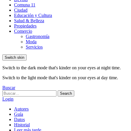
Comuna 11
Ciudad
Educación y Cultura
Salud & Belleza
Propiedades
Comercio
Gastronomía
Moda
Servicios
Switch skin
Switch to the dark mode that's kinder on your eyes at night time.
Switch to the light mode that's kinder on your eyes at day time.
Buscar
Search
Search
for:
Login
Autores
Guía
Datos
Historial
Leer más tarde