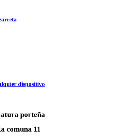
zarreta
alquier dispositivo
latura porteña
 la comuna 11