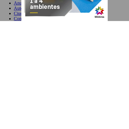
Anuario
Automotor
Ciudad
Comercio
Comuna 11
Cultura
Deportes
Ediciones Mensuales
Educación y Cultura
Gastronomía
Moda
Propiedades
Salud & Belleza
Seguridad
Servicios
Sin categoría
Snax
Villa Devoto
Staff
Propietario y Editor Responsable
: Gabriel Geraghty – Ana Laura
Santisi. Dirección: Mónaco 4416 – CABA – CP 1417
Tel. 2103-
2201.