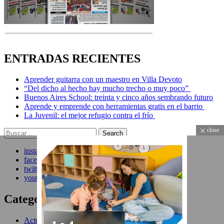
ENTRADAS RECIENTES
Aprender guitarra con un maestro en Villa Devoto
“Del dicho al hecho hay mucho trecho o muy poco”
Buenos Aires School: treinta y cinco años sembrando futuro
Aprende y emprende con herramientas gratis en el barrio
La Juvenil: el mejor refugio contra el frío
close
Search
Search
for:
instagram
facebook
twitter
youtube
Categorías
Actualidad