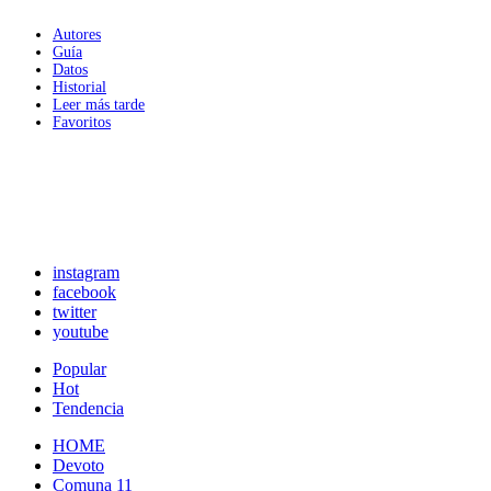
Autores
Guía
Datos
Historial
Leer más tarde
Favoritos
instagram
facebook
twitter
youtube
Popular
Hot
Tendencia
HOME
Devoto
Comuna 11