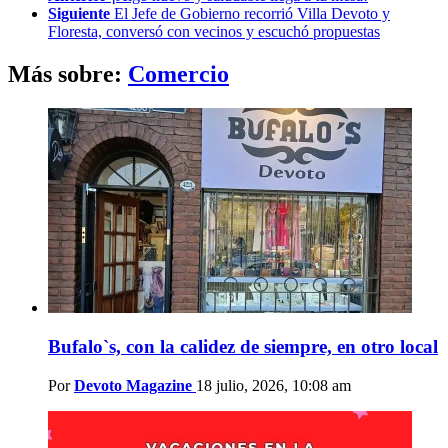
more
Siguiente
El Jefe de Gobierno recorrió Villa Devoto y
Floresta, conversó con vecinos y escuchó propuestas
Más sobre:
Comercio
Bufalo`s, con la calidez de siempre, en otro local
Por
Devoto Magazine
18 julio, 2026, 10:08 am