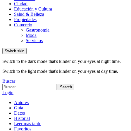
Ciudad
Educación y Cultura
Salud & Belleza
Propiedades
Comercio
Gastronomía
Moda
Servicios
Switch skin
Switch to the dark mode that's kinder on your eyes at night time.
Switch to the light mode that's kinder on your eyes at day time.
Buscar
Search
Search
for:
Login
Autores
Guía
Datos
Historial
Leer más tarde
Favoritos