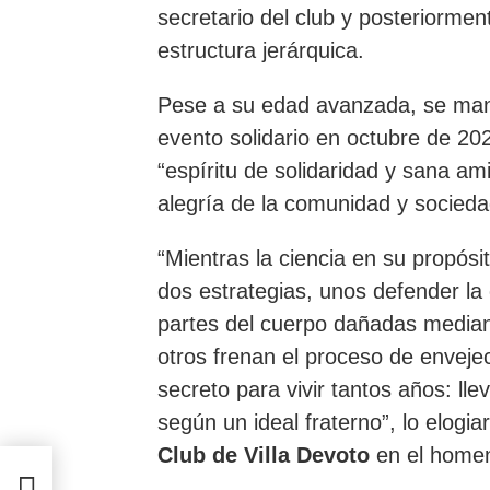
secretario del club y posteriormen
estructura jerárquica.
Pese a su edad avanzada, se manti
evento solidario en octubre de 20
“espíritu de solidaridad y sana am
alegría de la comunidad y socied
“Mientras la ciencia en su propós
dos estrategias, unos defender l
partes del cuerpo dañadas median
otros frenan el proceso de enveje
secreto para vivir tantos años: lle
según un ideal fraterno”
, lo elogi
Club de Villa Devoto
en el homen
ra