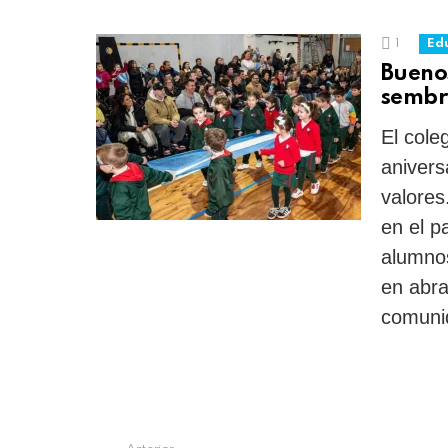
1
Edu
Buenos
sembr
El cole
anivers
valores
en el p
alumnos
en abra
comunid