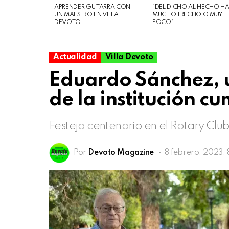
07
APRENDER GUITARRA CON
“DEL DICHO AL HECHO H
de
UN MAESTRO EN VILLA
MUCHO TRECHO O MUY
DEVOTO
POCO”
agosto
de
2026
Actualidad
Villa Devoto
Eduardo Sánchez, 
de la institución c
Festejo centenario en el Rotary Club
Por
Devoto Magazine
8 febrero, 2023, 