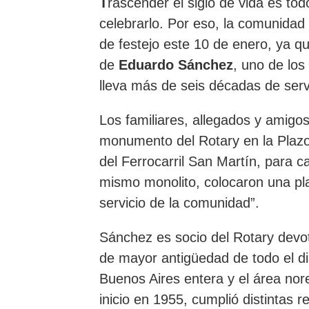
T
rascender el siglo de vida es to
celebrarlo. Por eso,
la comunidad 
de festejo este 10 de enero
,
ya q
de
Eduardo Sánchez
, uno de los
lleva más de seis décadas de servi
Los familiares, allegados y amigo
monumento del Rotary en la Plazol
del Ferrocarril San Martín, para ca
mismo monolito, colocaron una p
servicio de la comunidad”.
Sánchez es socio del Rotary dev
de mayor antigüedad de todo el dis
Buenos Aires entera y el área nor
inicio en 1955, cumplió distintas r