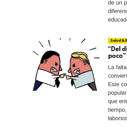
de un p
diferen
educad
Salud & 
“Del d
poco”
La falt
convier
Este co
popular
que ent
tiempo,
laborio