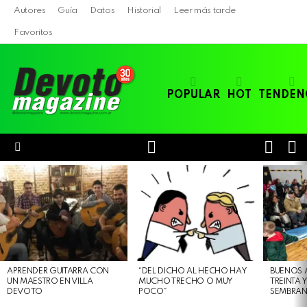
Autores
Guía
Datos
Historial
Leer más tarde
Favoritos
POPULAR
HOT
TENDEN
LOGIN
B
SWITC
SKIN
Menu
LATEST
STORIES
APRENDER GUITARRA CON
“DEL DICHO AL HECHO HAY
BUENOS 
UN MAESTRO EN VILLA
MUCHO TRECHO O MUY
TREINTA 
DEVOTO
POCO”
SEMBRAN