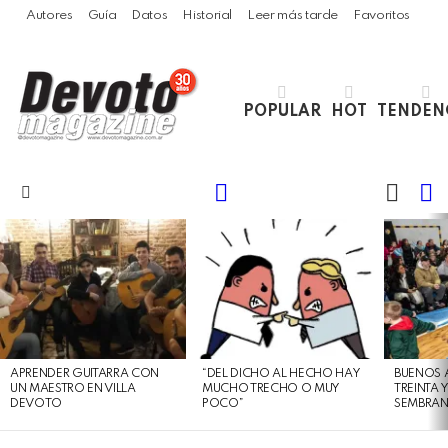
Autores
Guía
Datos
Historial
Leer más tarde
Favoritos
POPULAR
HOT
TENDEN
LOGIN
B
SWITC
SKIN
Menu
LATEST
STORIES
APRENDER GUITARRA CON
“DEL DICHO AL HECHO HAY
BUENOS 
UN MAESTRO EN VILLA
MUCHO TRECHO O MUY
TREINTA 
DEVOTO
POCO”
SEMBRAN