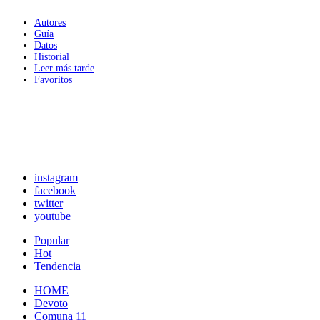
Autores
Guía
Datos
Historial
Leer más tarde
Favoritos
instagram
facebook
twitter
youtube
Popular
Hot
Tendencia
HOME
Devoto
Comuna 11