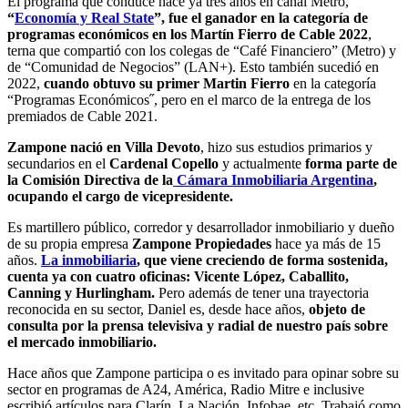
El programa que conduce hace ya tres años en canal Metro,
“
Economía y Real State
”, fue el ganador en la categoría de
programas económicos en los Martín Fierro de Cable 2022
,
terna que compartió con los colegas de “Café Financiero” (Metro) y
de “Comunidad de Negocios” (LAN+). Esto también sucedió en
2022,
cuando obtuvo su primer Martin Fierro
en la categoría
“Programas Económicos˝, pero en el marco de la entrega de los
premiados de Cable 2021.
Zampone nació en Villa Devoto
, hizo sus estudios primarios y
secundarios en el
Cardenal Copello
y actualmente
forma parte de
la Comisión Directiva de la
Cámara Inmobiliaria Argentina
,
ocupando el cargo de vicepresidente.
Es martillero público, corredor y desarrollador inmobiliario y dueño
de su propia empresa
Zampone Propiedades
hace ya más de 15
años.
La inmobiliaria
, que viene creciendo de forma sostenida,
cuenta ya con cuatro oficinas: Vicente López, Caballito,
Canning y Hurlingham.
Pero además de tener una trayectoria
reconocida en su sector, Daniel es, desde hace años,
objeto de
consulta por la prensa televisiva y radial de nuestro país sobre
el mercado inmobiliario.
Hace años que Zampone participa o es invitado para opinar sobre su
sector en programas de A24, América, Radio Mitre e inclusive
escribió artículos para Clarín, La Nación, Infobae, etc. Trabajó como