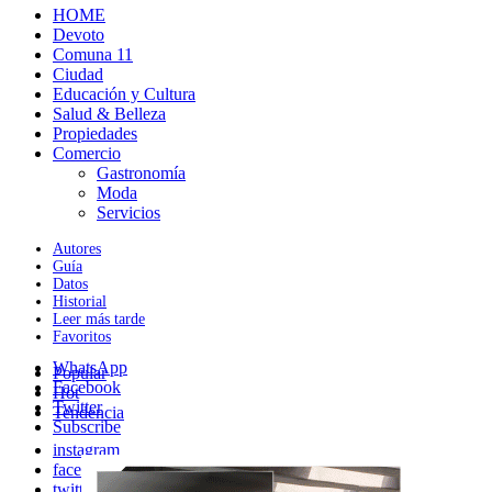
HOME
Devoto
Comuna 11
Ciudad
Educación y Cultura
Salud & Belleza
Propiedades
Comercio
Gastronomía
Moda
Servicios
Autores
Guía
Datos
Historial
Leer más tarde
Favoritos
WhatsApp
Popular
Facebook
Hot
Twitter
Tendencia
Subscribe
instagram
facebook
twitter