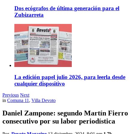
Dos ecógrafos de última generación para el
Zubizarreta
La edición papel julio 2026, para leerla desde
cualquier dispositivo
Previous
Next
in
Comuna 11
,
Villa Devoto
Daniel Zampone: segundo Martín Fierro
consecutivo por su labor periodística
Por
Devoto Magazine
13 diciembre, 2024, 8:01 pm
1.7k