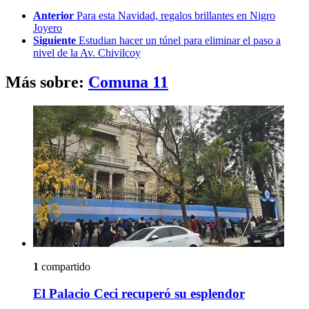
Anterior
Para esta Navidad, regalos brillantes en Nigro
Joyero
Siguiente
Estudian hacer un túnel para eliminar el paso a
nivel de la Av. Chivilcoy
Más sobre:
Comuna 11
1
compartido
El Palacio Ceci recuperó su esplendor