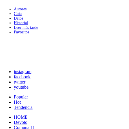
Autores
Guía
Datos
Historial
Leer más tarde
Favoritos
instagram
facebook
twitter
youtube
Popular
Hot
Tendencia
HOME
Devoto
Comuna 11