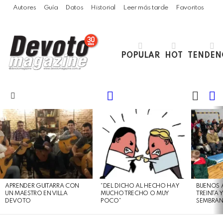
Autores
Guía
Datos
Historial
Leer más tarde
Favoritos
POPULAR
HOT
TENDEN
LOGIN
B
SWITC
SKIN
Menu
LATEST
STORIES
APRENDER GUITARRA CON
“DEL DICHO AL HECHO HAY
BUENOS 
UN MAESTRO EN VILLA
MUCHO TRECHO O MUY
TREINTA 
DEVOTO
POCO”
SEMBRAN