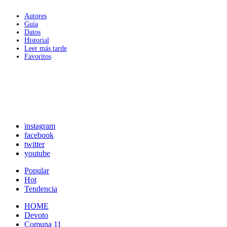
Autores
Guía
Datos
Historial
Leer más tarde
Favoritos
instagram
facebook
twitter
youtube
Popular
Hot
Tendencia
HOME
Devoto
Comuna 11