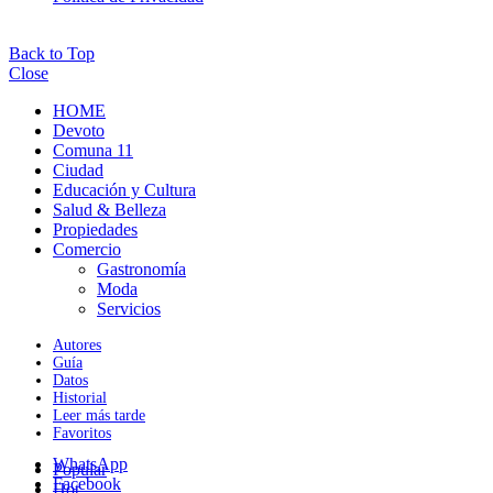
Back to Top
Close
HOME
Devoto
Comuna 11
Ciudad
Educación y Cultura
Salud & Belleza
Propiedades
Comercio
Gastronomía
Moda
Servicios
Autores
Guía
Datos
Historial
Leer más tarde
Favoritos
WhatsApp
Popular
Facebook
Hot