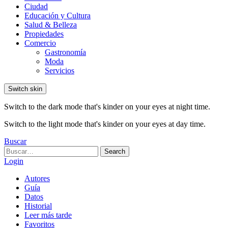
Ciudad
Educación y Cultura
Salud & Belleza
Propiedades
Comercio
Gastronomía
Moda
Servicios
Switch skin
Switch to the dark mode that's kinder on your eyes at night time.
Switch to the light mode that's kinder on your eyes at day time.
Buscar
Search
Search
for:
Login
Autores
Guía
Datos
Historial
Leer más tarde
Favoritos