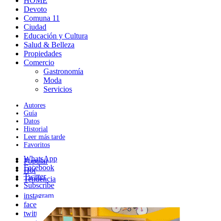
HOME
Devoto
Comuna 11
Ciudad
Educación y Cultura
Salud & Belleza
Propiedades
Comercio
Gastronomía
Moda
Servicios
Autores
Guía
Datos
Historial
Leer más tarde
Favoritos
WhatsApp
Popular
Facebook
Hot
Twitter
Tendencia
Subscribe
instagram
facebook
twitter