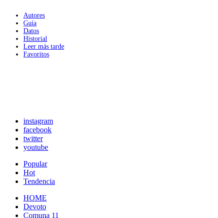
Autores
Guía
Datos
Historial
Leer más tarde
Favoritos
instagram
facebook
twitter
youtube
Popular
Hot
Tendencia
HOME
Devoto
Comuna 11