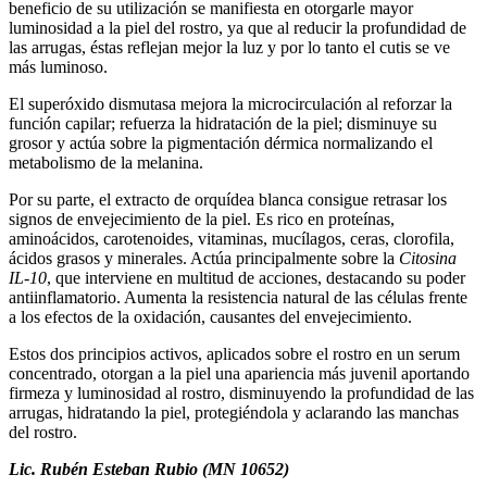
beneficio de su utilización se manifiesta en otorgarle mayor
luminosidad a la piel del rostro, ya que al reducir la profundidad de
las arrugas, éstas reflejan mejor la luz y por lo tanto el cutis se ve
más luminoso.
El superóxido dismutasa mejora la microcirculación al reforzar la
función capilar; refuerza la hidratación de la piel; disminuye su
grosor y actúa sobre la pigmentación dérmica normalizando el
metabolismo de la melanina.
Por su parte, el extracto de orquídea blanca consigue retrasar los
signos de envejecimiento de la piel. Es rico en proteínas,
aminoácidos, carotenoides, vitaminas, mucílagos, ceras, clorofila,
ácidos grasos y minerales. Actúa principalmente sobre la
Citosina
IL-10
, que interviene en multitud de acciones, destacando su poder
antiinflamatorio. Aumenta la resistencia natural de las células frente
a los efectos de la oxidación, causantes del envejecimiento.
Estos dos principios activos, aplicados sobre el rostro en un serum
concentrado, otorgan a la piel una apariencia más juvenil aportando
firmeza y luminosidad al rostro, disminuyendo la profundidad de las
arrugas, hidratando la piel, protegiéndola y aclarando las manchas
del rostro.
Lic. Rubén Esteban Rubio (MN 10652)