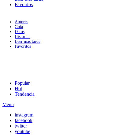
Favoritos
Autores
Guía
Datos
Historial
Leer más tarde
Favoritos
Popular
Hot
Tendencia
Menu
instagram
facebook
twitter
youtube