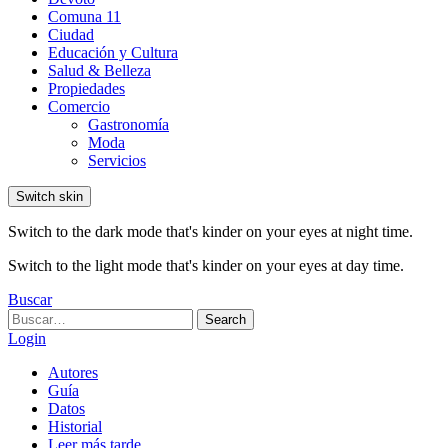
Comuna 11
Ciudad
Educación y Cultura
Salud & Belleza
Propiedades
Comercio
Gastronomía
Moda
Servicios
Switch skin
Switch to the dark mode that's kinder on your eyes at night time.
Switch to the light mode that's kinder on your eyes at day time.
Buscar
Search
Search
for:
Login
Autores
Guía
Datos
Historial
Leer más tarde