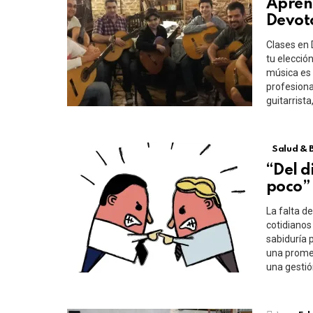
Aprend
Devot
Clases en 
tu elección
música es 
profesiona
guitarrist
Salud & 
“Del d
poco”
La falta d
cotidianos
sabiduría 
una promes
una gestión