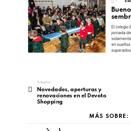
1
Edu
Buenos
sembr
El colegio
jornada de
solamente 
en sueños 
superados 
See
Anterior
more
Novedades, aperturas y
renovaciones en el Devoto
Shopping
MÁS SOBRE: