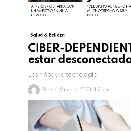
de
APRENDER GUITARRA CON
“DEL DICHO AL HECHO H
agosto
UN MAESTRO EN VILLA
MUCHO TRECHO O MUY
DEVOTO
POCO”
de
2026
Salud & Belleza
CIBER-DEPENDIENTE
estar desconectad
Los niños y la tecnología
Por
-
19 marzo, 2023, 11:21 am